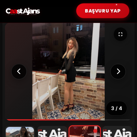
BAŞVURU YAP
Erkek Modeller
Çocuk Modeller (0-12 Yaş)
Genç Modeller (13-17 Yaş)
Genç Yetişkin (18-25 Yaş)
Yetişkin (26-35 Yaş)
Tüm Modeller
3
/
4