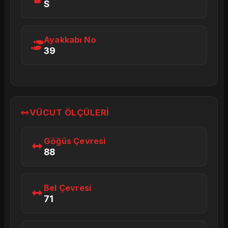
S
Ayakkabı No
39
VÜCUT ÖLÇÜLERI
Göğüs Çevresi
88
Bel Çevresi
71