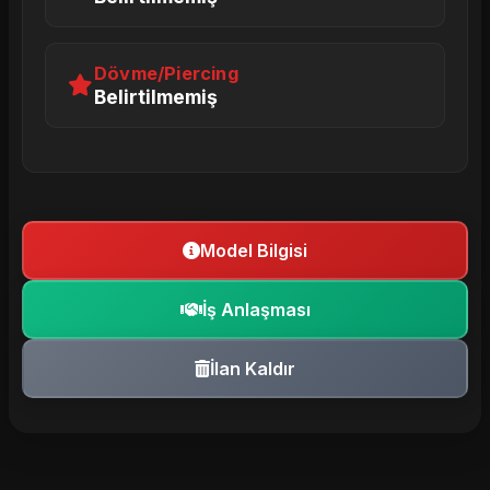
Dövme/Piercing
Belirtilmemiş
Model Bilgisi
İş Anlaşması
İlan Kaldır