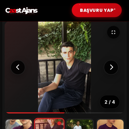
BAŞVURU YAP
Erkek Modeller
Çocuk Modeller (0-12 Yaş)
Genç Modeller (13-17 Yaş)
Genç Yetişkin (18-25 Yaş)
Yetişkin (26-35 Yaş)
Tüm Modeller
2
/
4