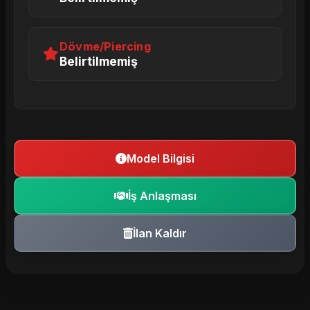
Dövme/Piercing
Belirtilmemiş
Model Bilgisi
İş Anlaşması
İlan Kaldır