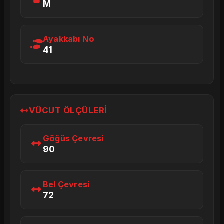
M
Ayakkabı No
41
VÜCUT ÖLÇÜLERI
Göğüs Çevresi
90
Bel Çevresi
72