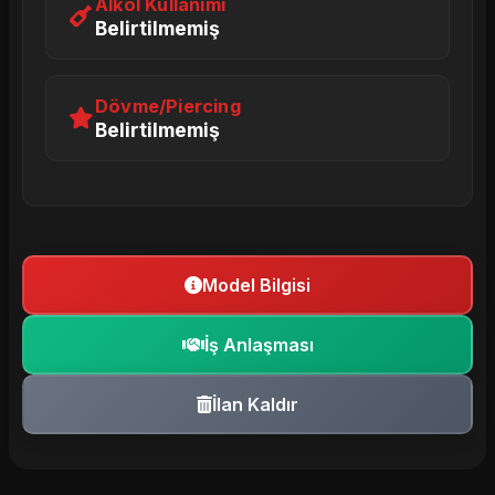
Alkol Kullanımı
Belirtilmemiş
Dövme/Piercing
Belirtilmemiş
Model Bilgisi
İş Anlaşması
İlan Kaldır