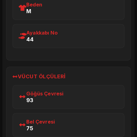
Beden
M
Ayakkabı No
44
VÜCUT ÖLÇÜLERI
Göğüs Çevresi
93
Bel Çevresi
75