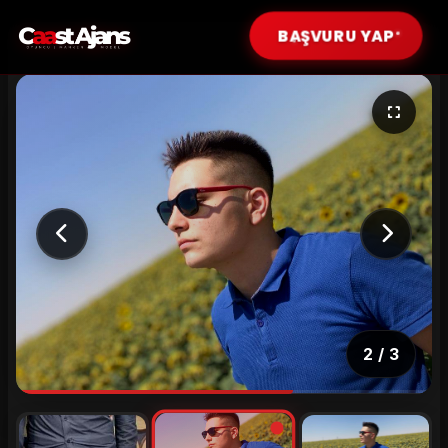
BAŞVURU YAP
Erkek Modeller
Çocuk Modeller (0-12 Yaş)
Genç Modeller (13-17 Yaş)
Genç Yetişkin (18-25 Yaş)
Yetişkin (26-35 Yaş)
Tüm Modeller
2
/
3