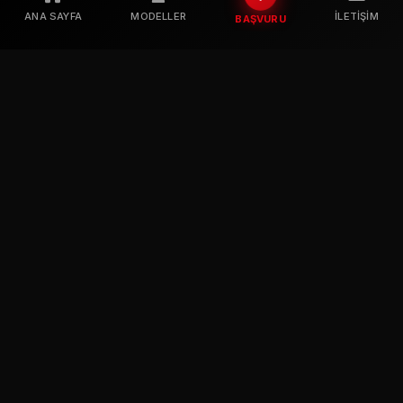
ANA SAYFA
MODELLER
İLETIŞIM
BAŞVURU
Profesyonel mankenlik ve oyunculuk kariyeriniz için en doğru
adres. Sektörün en iyileri ile çalışmak için bizimle iletişime
geçin.
BIZI TAKIP EDIN