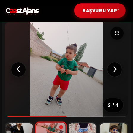
BAŞVURU YAP
Erkek Modeller
Çocuk Modeller (0-12 Yaş)
Genç Modeller (13-17 Yaş)
Genç Yetişkin (18-25 Yaş)
Yetişkin (26-35 Yaş)
Tüm Modeller
2
/
4