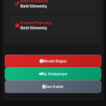
Alkol Kullanımı
Belirtilmemiş
Dövme/Piercing
Belirtilmemiş
Model Bilgisi
İş Anlaşması
İlan Kaldır