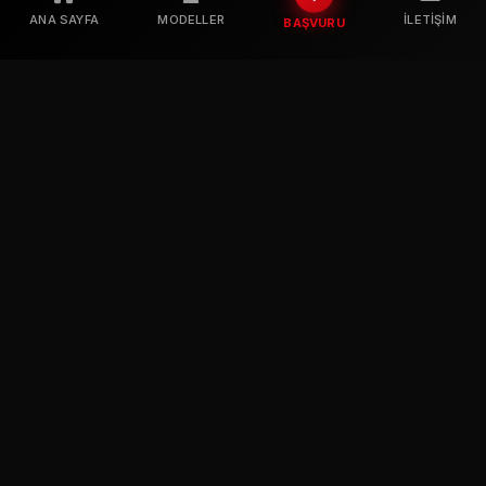
ANA SAYFA
MODELLER
İLETIŞIM
BAŞVURU
Profesyonel mankenlik ve oyunculuk kariyeriniz için en doğru
adres. Sektörün en iyileri ile çalışmak için bizimle iletişime
geçin.
BIZI TAKIP EDIN