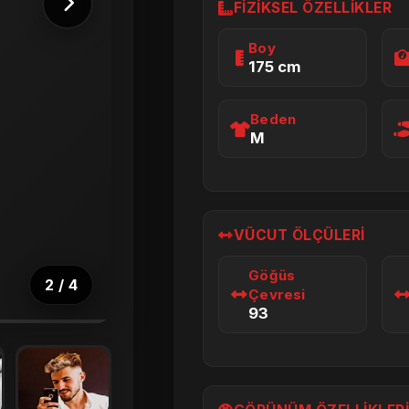
FIZIKSEL ÖZELLIKLER
Boy
175 cm
Beden
M
VÜCUT ÖLÇÜLERI
Göğüs
2
/
4
Çevresi
93