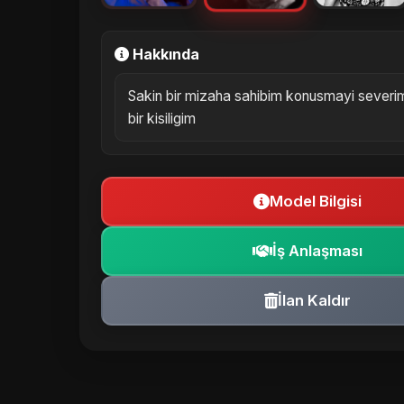
Hakkında
Sakin bir mizaha sahibim konusmayi severim
bir kisiligim
Model Bilgisi
İş Anlaşması
İlan Kaldır