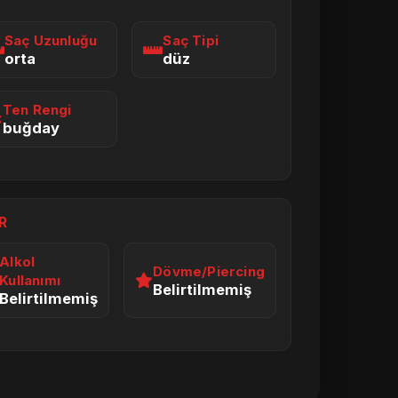
I
Saç Uzunluğu
Saç Tipi
orta
düz
Ten Rengi
buğday
R
Alkol
Dövme/Piercing
Kullanımı
Belirtilmemiş
Belirtilmemiş