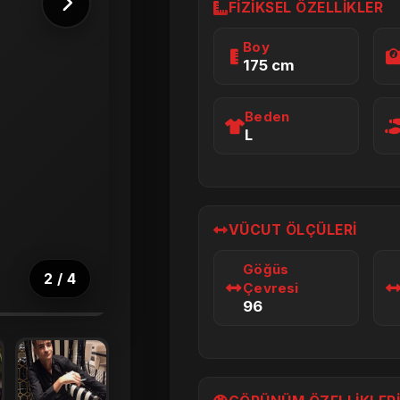
FIZIKSEL ÖZELLIKLER
Boy
175 cm
Beden
L
VÜCUT ÖLÇÜLERI
Göğüs
2
/
4
Çevresi
96