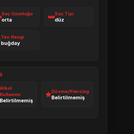
I
Saç Uzunluğu
Saç Tipi
orta
düz
Ten Rengi
buğday
R
Alkol
Dövme/Piercing
Kullanımı
Belirtilmemiş
Belirtilmemiş